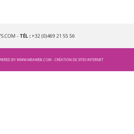
YS.COM
-
TÉL :
+32 (0)469 21 55 56
WERED BY
WWW.MEAWEB.COM - CRÉATION DE SITES INTERNET